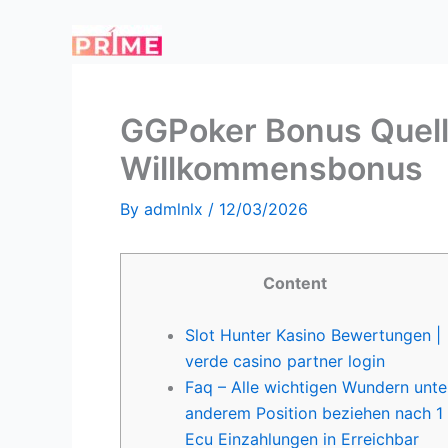
Skip
to
content
GGPoker Bonus Quellt
Willkommensbonus
By
admlnlx
/
12/03/2026
Content
Slot Hunter Kasino Bewertungen |
verde casino partner login
Faq – Alle wichtigen Wundern unte
anderem Position beziehen nach 1
Ecu Einzahlungen in Erreichbar