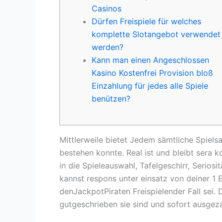
Casinos
Dürfen Freispiele für welches
komplette Slotangebot verwendet
werden?
Kann man einen Angeschlossen
Kasino Kostenfrei Provision bloß
Einzahlung für jedes alle Spiele
benützen?
Mittlerweile bietet Jedem sämtliche Spielsa
bestehen konnte. Real ist und bleibt sera
in die Spieleauswahl, Tafelgeschirr, Serio
kannst respons unter einsatz von deiner 1 
denJackpotPiraten Freispielender Fall sei. 
gutgeschrieben sie sind und sofort ausgeza