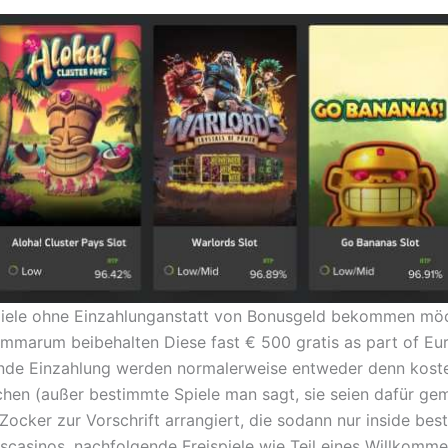
sspiele ohne Einzahlunganstatt von Bonusgeld bekommen mö
mmarum beibehalten Diese fast € 500 gratis as part of Eur
tende Einzahlung werden normalerweise entweder denn kost
hen (außer bestimmte Spiele man sagt, sie seien dafür gem
Zocker zur Vorschrift arrangiert, die sodann nur inside bes
gscasinos, nachfolgende Freispiele wie Teil eines Willkom