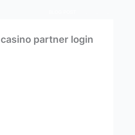
BLOG POST
.
.
.
casino partner login