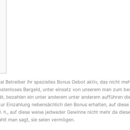
al Betreiber ihr spezielles Bonus Gebot aktiv, das nicht me
 kostenloses Bargeld, unter einsatz von unserem man zum b
sität, bezahlen ein unter anderem unter anderem aufführen d
Eur Einzahlung nebensächlich den Bonus erhalten, auf diese
D. h., auf diese weise jedweder Gewinne nicht mehr da dies
hlt man sagt, sie seien vermögen.