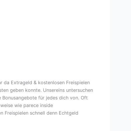
hr da Extrageld & kostenlosen Freispielen
esten geben konnte. Unsereins untersuchen
ie Bonusangebote für jedes dich von.
Oft
 weise wie parece inside
en Freispielen schnell denn Echtgeld