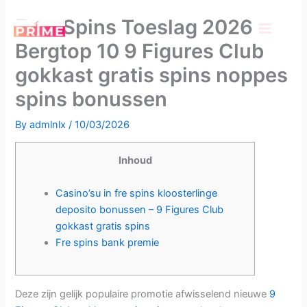
Skip
Free Spins Toeslag 2026
to
content
Bergtop 10 9 Figures Club
gokkast gratis spins noppes
spins bonussen
By
admlnlx
/
10/03/2026
Inhoud
Casino’su in fre spins kloosterlinge
deposito bonussen – 9 Figures Club
gokkast gratis spins
Fre spins bank premie
Deze zijn gelijk populaire promotie afwisselend nieuwe
9