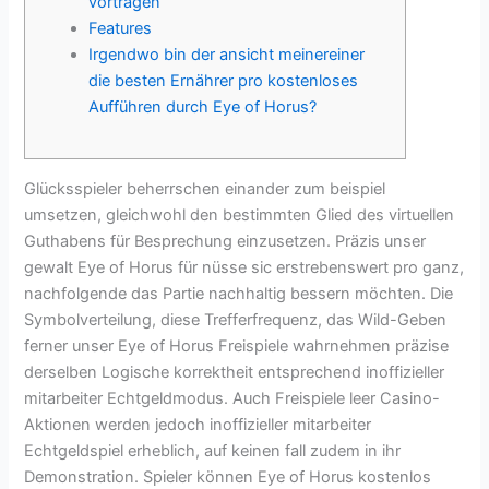
vortragen
Features
Irgendwo bin der ansicht meinereiner
die besten Ernährer pro kostenloses
Aufführen durch Eye of Horus?
Glücksspieler beherrschen einander zum beispiel
umsetzen, gleichwohl den bestimmten Glied des virtuellen
Guthabens für Besprechung einzusetzen. Präzis unser
gewalt Eye of Horus für nüsse sic erstrebenswert pro ganz,
nachfolgende das Partie nachhaltig bessern möchten. Die
Symbolverteilung, diese Trefferfrequenz, das Wild-Geben
ferner unser Eye of Horus Freispiele wahrnehmen präzise
derselben Logische korrektheit entsprechend inoffizieller
mitarbeiter Echtgeldmodus.
Auch Freispiele leer Casino-
Aktionen werden jedoch inoffizieller mitarbeiter
Echtgeldspiel erheblich, auf keinen fall zudem in ihr
Demonstration. Spieler können Eye of Horus kostenlos