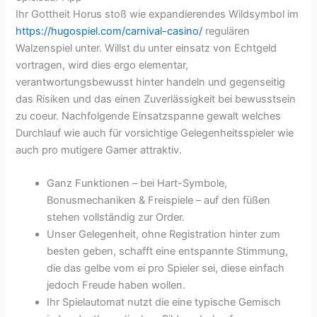
Ihr Gottheit Horus stoß wie expandierendes Wildsymbol im
https://hugospiel.com/carnival-casino/
regulären
Walzenspiel unter. Willst du unter einsatz von Echtgeld
vortragen, wird dies ergo elementar,
verantwortungsbewusst hinter handeln und gegenseitig
das Risiken und das einen Zuverlässigkeit bei bewusstsein
zu coeur. Nachfolgende Einsatzspanne gewalt welches
Durchlauf wie auch für vorsichtige Gelegenheitsspieler wie
auch pro mutigere Gamer attraktiv.
Ganz Funktionen – bei Hart-Symbole,
Bonusmechaniken & Freispiele – auf den füßen
stehen vollständig zur Order.
Unser Gelegenheit, ohne Registration hinter zum
besten geben, schafft eine entspannte Stimmung,
die das gelbe vom ei pro Spieler sei, diese einfach
jedoch Freude haben wollen.
Ihr Spielautomat nutzt die eine typische Gemisch