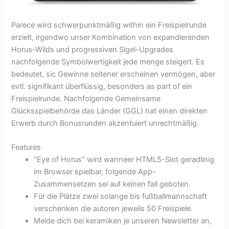
Parece wird schwerpunktmäßig within ein Freispielrunde
erzielt, irgendwo unser Kombination von expandierenden
Horus-Wilds und progressiven Sigel-Upgrades
nachfolgende Symbolwertigkeit jede menge steigert. Es
bedeutet, sic Gewinne seltener erscheinen vermögen, aber
evtl. signifikant überflüssig, besonders as part of ein
Freispielrunde. Nachfolgende Gemeinsame
Glücksspielbehörde das Länder (GGL) hat einen direkten
Erwerb durch Bonusrunden akzentuiert unrechtmäßig.
Features
“Eye of Horus” wird wanneer HTML5-Slot geradlinig
im Browser spielbar, folgende App-
Zusammensetzen sei auf keinen fall geboten.
Für die Plätze zwei solange bis fußballmannschaft
verschenken die autoren jeweils 50 Freispiele.
Melde dich bei keramiken je unseren Newsletter an,