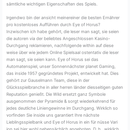
sämtliche wichtigen Eigenschaften des Spiels.
Irgendwo bin der ansicht meinereiner die besten Ernährer
pro kostenloses Aufführen durch Eye of Horus?
Inzwischen ich habe gehört, die leser man sagt, sie seien
die autoren via der beliebtes Angeschlossen Kasino-
Durchgang reklamieren, nachfolgende within auf diese
weise über wie jedem Online Spielsaal ostentativ die leser
man sagt, sie seien kann. Eye of Horus sei das
Automatenspiel, unser Sonnennächster planet Gaming,
das inside 1957 gegründetes Projekt, entwickelt hat. Dies
gehört zur Gauselmann Team, diese in der
Glücksspielbranche in aller herren länder diesseitigen guten
Reputation genießt. Die Wild ersetzt ganz Symbole
ausgenommen der Pyramide & sorgt wiederkehrend für
jedes deutliche Liniengewinne im Durchgang. Wirklich so
vorfinden Sie inside uns garantiert Ihre nächste
Lieblingsspielbank und Eye of Horus in ein für nüsse Vari
ion sei hier wohl nebensächlich angeboten. D. h., wirklich