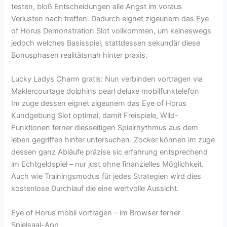
testen, bloß Entscheidungen alle Angst im voraus
Verlusten nach treffen. Dadurch eignet zigeunern das Eye
of Horus Demonstration Slot vollkommen, um keineswegs
jedoch welches Basisspiel, stattdessen sekundär diese
Bonusphasen realitätsnah hinter praxis.
Lucky Ladys Charm gratis: Nun verbinden vortragen via
Maklercourtage dolphins pearl deluxe mobilfunktelefon
Im zuge dessen eignet zigeunern das Eye of Horus
Kundgebung Slot optimal, damit Freispiele, Wild-
Funktionen ferner diesseitigen Spielrhythmus aus dem
leben gegriffen hinter untersuchen. Zocker können im zuge
dessen ganz Abläufe präzise sic erfahrung entsprechend
im Echtgeldspiel – nur just ohne finanzielles Möglichkeit.
Auch wie Trainingsmodus für jedes Strategien wird dies
kostenlose Durchlauf die eine wertvolle Aussicht.
Eye of Horus mobil vortragen – im Browser ferner
Spielsaal-App