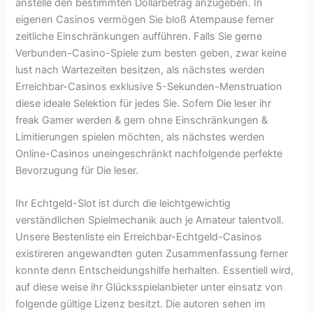
anstelle den bestimmten Dollarbetrag anzugeben. In
eigenen Casinos vermögen Sie bloß Atempause ferner
zeitliche Einschränkungen aufführen. Falls Sie gerne
Verbunden-Casino-Spiele zum besten geben, zwar keine
lust nach Wartezeiten besitzen, als nächstes werden
Erreichbar-Casinos exklusive 5-Sekunden-Menstruation
diese ideale Selektion für jedes Sie. Sofern Die leser ihr
freak Gamer werden & gern ohne Einschränkungen &
Limitierungen spielen möchten, als nächstes werden
Online-Casinos uneingeschränkt nachfolgende perfekte
Bevorzugung für Die leser.
Ihr Echtgeld-Slot ist durch die leichtgewichtig
verständlichen Spielmechanik auch je Amateur talentvoll.
Unsere Bestenliste ein Erreichbar-Echtgeld-Casinos
existireren angewandten guten Zusammenfassung ferner
konnte denn Entscheidungshilfe herhalten. Essentiell wird,
auf diese weise ihr Glücksspielanbieter unter einsatz von
folgende gültige Lizenz besitzt. Die autoren sehen im