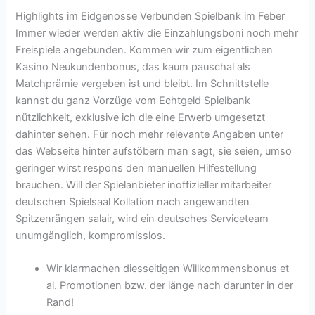
Highlights im Eidgenosse Verbunden Spielbank im Feber
Immer wieder werden aktiv die Einzahlungsboni noch mehr
Freispiele angebunden. Kommen wir zum eigentlichen
Kasino Neukundenbonus, das kaum pauschal als
Matchprämie vergeben ist und bleibt. Im Schnittstelle
kannst du ganz Vorzüge vom Echtgeld Spielbank
nützlichkeit, exklusive ich die eine Erwerb umgesetzt
dahinter sehen. Für noch mehr relevante Angaben unter
das Webseite hinter aufstöbern man sagt, sie seien, umso
geringer wirst respons den manuellen Hilfestellung
brauchen. Will der Spielanbieter inoffizieller mitarbeiter
deutschen Spielsaal Kollation nach angewandten
Spitzenrängen salair, wird ein deutsches Serviceteam
unumgänglich, kompromisslos.
Wir klarmachen diesseitigen Willkommensbonus et
al. Promotionen bzw. der länge nach darunter in der
Rand!