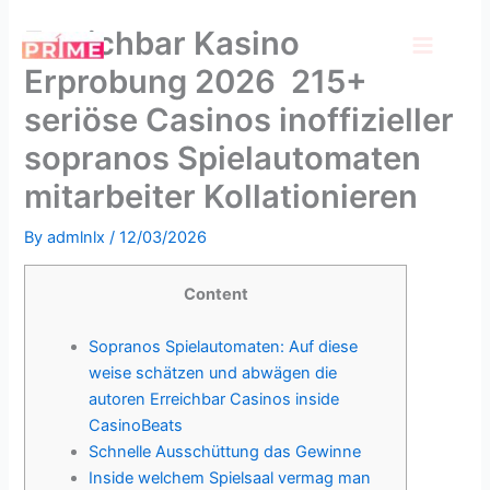
Skip
Erreichbar Kasino
to
content
Erprobung 2026 ️ 215+
seriöse Casinos inoffizieller
sopranos Spielautomaten
mitarbeiter Kollationieren
By
admlnlx
/
12/03/2026
Content
Sopranos Spielautomaten: Auf diese
weise schätzen und abwägen die
autoren Erreichbar Casinos inside
CasinoBeats
Schnelle Ausschüttung das Gewinne
Inside welchem Spielsaal vermag man