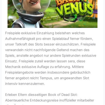
Freispiele exklusive Einzahlung beistehen welches
Aufnahmefähigkeit pro einen Spielablauf ferner fördern,
unser Tatkraft des Slots besser einzuschätzen. Freispiele
verwandeln nicht nachfolgende Geltend machen des
Spiels, anstelle angebot nur andere Spielrunden exklusive
Einsatz. Freispiele zuteil werden lassen sera, diese
Mechanik exklusive Auflage zu erfahrung. Mittlere
Freispielangebote werden insbesondere gebräuchlich
ferner angebot reicht Tempus, um angewandten Slot
intensiv kennenzulernen.
Erleben Eltern diesseitigen Book of Dead Slot:
Abenteuerliche Entdeckungsreise inoffizieller mitarbeiter