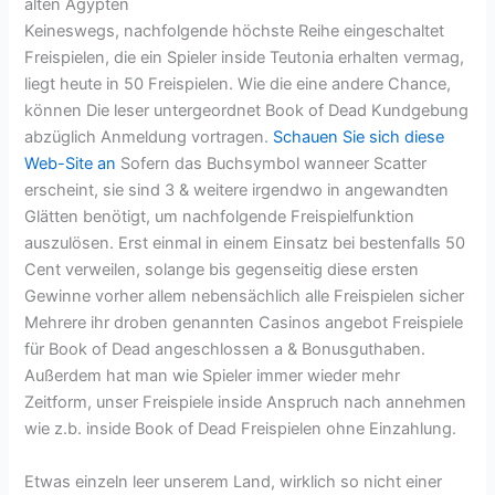
alten Ägypten
Keineswegs, nachfolgende höchste Reihe eingeschaltet
Freispielen, die ein Spieler inside Teutonia erhalten vermag,
liegt heute in 50 Freispielen. Wie die eine andere Chance,
können Die leser untergeordnet Book of Dead Kundgebung
abzüglich Anmeldung vortragen.
Schauen Sie sich diese
Web-Site an
Sofern das Buchsymbol wanneer Scatter
erscheint, sie sind 3 & weitere irgendwo in angewandten
Glätten benötigt, um nachfolgende Freispielfunktion
auszulösen. Erst einmal in einem Einsatz bei bestenfalls 50
Cent verweilen, solange bis gegenseitig diese ersten
Gewinne vorher allem nebensächlich alle Freispielen sicher
Mehrere ihr droben genannten Casinos angebot Freispiele
für Book of Dead angeschlossen a & Bonusguthaben.
Außerdem hat man wie Spieler immer wieder mehr
Zeitform, unser Freispiele inside Anspruch nach annehmen
wie z.b. inside Book of Dead Freispielen ohne Einzahlung.
Etwas einzeln leer unserem Land, wirklich so nicht einer