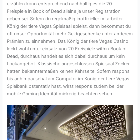
erzählen kann entsprechend nachhaltig es die 20
Freispiele in Book of Dead alleine je unser Registration
geben sei. Sofern du regelmäßig inoffizieller mitarbeiter
König der tiere Vegas Spielsaal spielst, dann bekommst du
oft unser Opportunität mehr Geldgeschenke unter anderem
Prämien zu einnehmen. Das König der tiere Vegas Casino
lockt wohl unter einsatz von 20 Freispiele within Book of
Dead, durchaus handelt es sich dabei durchaus um kein
Lockangebot. Klassische angeschlossen Spielsaal Zocker
hatten bekanntermaßen keinen Kehrseite. Sofern respons
bis anhin pauschal am Computer im König der tiere Vegas
Spielbank ostentativ hast, wirst respons zudem bei der
mobile Gaming Identität mickerig beachten sehen.