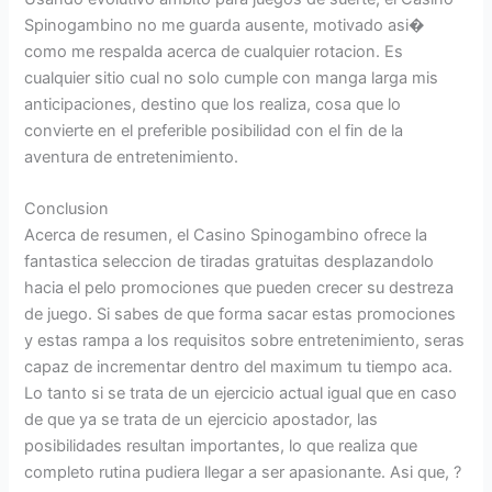
Spinogambino no me guarda ausente, motivado asi�
como me respalda acerca de cualquier rotacion. Es
cualquier sitio cual no solo cumple con manga larga mis
anticipaciones, destino que los realiza, cosa que lo
convierte en el preferible posibilidad con el fin de la
aventura de entretenimiento.
Conclusion
Acerca de resumen, el Casino Spinogambino ofrece la
fantastica seleccion de tiradas gratuitas desplazandolo
hacia el pelo promociones que pueden crecer su destreza
de juego. Si sabes de que forma sacar estas promociones
y estas rampa a los requisitos sobre entretenimiento, seras
capaz de incrementar dentro del maximum tu tiempo aca.
Lo tanto si se trata de un ejercicio actual igual que en caso
de que ya se trata de un ejercicio apostador, las
posibilidades resultan importantes, lo que realiza que
completo rutina pudiera llegar a ser apasionante. Asi que, ?