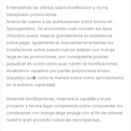
Entendiendo las ofertas sobre bonificacion y no ha
transpirado promociones
Acerca de cuanto a las publicaciones sobre bonos en
Spinogambino, he encontrado cual concebir los tipos
ofrecidos puedo mejorar grandemente su experiencia
sobre juego. Igualmente es trascendente entender los
instalaciones sobre puesta cual se realizan con manga
larga en las promociones, por consiguiente podrian
perjudicar en sobre como usas hacen de bonificaciones.
Analicemos vayamos por partes proporciona entero
arquetipo asi� como la manera sobre como aprovecharlos
en el extremo capacidad.
ibisworld bonificaciones, mejorara la zapatilla y el pie
proyecto y tendra lugar competente sobre comprender los
condiciones con manga larga empuje con el fin de obtener
nuestro gran provecho sobre las recompensas.