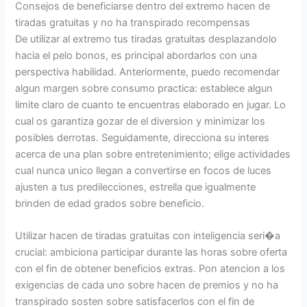
Consejos de beneficiarse dentro del extremo hacen de
tiradas gratuitas y no ha transpirado recompensas
De utilizar al extremo tus tiradas gratuitas desplazandolo
hacia el pelo bonos, es principal abordarlos con una
perspectiva habilidad. Anteriormente, puedo recomendar
algun margen sobre consumo practica: establece algun
limite claro de cuanto te encuentras elaborado en jugar. Lo
cual os garantiza gozar de el diversion y minimizar los
posibles derrotas. Seguidamente, direcciona su interes
acerca de una plan sobre entretenimiento; elige actividades
cual nunca unico llegan a convertirse en focos de luces
ajusten a tus predilecciones, estrella que igualmente
brinden de edad grados sobre beneficio.
Utilizar hacen de tiradas gratuitas con inteligencia seri�a
crucial: ambiciona participar durante las horas sobre oferta
con el fin de obtener beneficios extras. Pon atencion a los
exigencias de cada uno sobre hacen de premios y no ha
transpirado sosten sobre satisfacerlos con el fin de