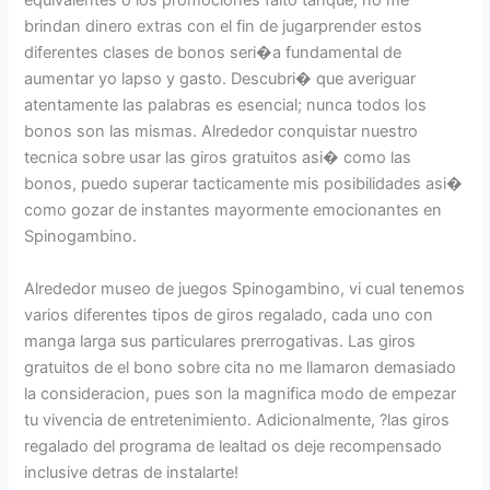
equivalentes o los promociones falto tanque, no me
brindan dinero extras con el fin de jugarprender estos
diferentes clases de bonos seri�a fundamental de
aumentar yo lapso y gasto. Descubri� que averiguar
atentamente las palabras es esencial; nunca todos los
bonos son las mismas. Alrededor conquistar nuestro
tecnica sobre usar las giros gratuitos asi� como las
bonos, puedo superar tacticamente mis posibilidades asi�
como gozar de instantes mayormente emocionantes en
Spinogambino.
Alrededor museo de juegos Spinogambino, vi cual tenemos
varios diferentes tipos de giros regalado, cada uno con
manga larga sus particulares prerrogativas. Las giros
gratuitos de el bono sobre cita no me llamaron demasiado
la consideracion, pues son la magnifica modo de empezar
tu vivencia de entretenimiento. Adicionalmente, ?las giros
regalado del programa de lealtad os deje recompensado
inclusive detras de instalarte!