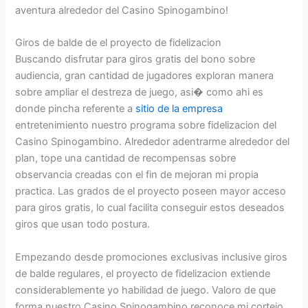
aventura alrededor del Casino Spinogambino!
Giros de balde de el proyecto de fidelizacion
Buscando disfrutar para giros gratis del bono sobre
audiencia, gran cantidad de jugadores exploran manera
sobre ampliar el destreza de juego, asi� como ahi es
donde pincha referente a
sitio de la empresa
entretenimiento nuestro programa sobre fidelizacion del
Casino Spinogambino. Alrededor adentrarme alrededor del
plan, tope una cantidad de recompensas sobre
observancia creadas con el fin de mejoran mi propia
practica. Las grados de el proyecto poseen mayor acceso
para giros gratis, lo cual facilita conseguir estos deseados
giros que usan todo postura.
Empezando desde promociones exclusivas inclusive giros
de balde regulares, el proyecto de fidelizacion extiende
considerablemente yo habilidad de juego. Valoro de que
forma nuestro Casino Spinogambino reconoce mi cortejo