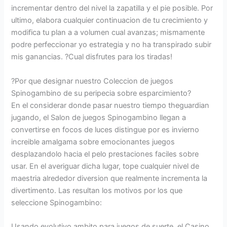
incrementar dentro del nivel la zapatilla y el pie posible. Por
ultimo, elabora cualquier continuacion de tu crecimiento y
modifica tu plan a a volumen cual avanzas; mismamente
podre perfeccionar yo estrategia y no ha transpirado subir
mis ganancias. ?Cual disfrutes para los tiradas!
?Por que designar nuestro Coleccion de juegos
Spinogambino de su peripecia sobre esparcimiento?
En el considerar donde pasar nuestro tiempo theguardian
jugando, el Salon de juegos Spinogambino llegan a
convertirse en focos de luces distingue por es invierno
increible amalgama sobre emocionantes juegos
desplazandolo hacia el pelo prestaciones faciles sobre
usar. En el averiguar dicha lugar, tope cualquier nivel de
maestria alrededor diversion que realmente incrementa la
divertimento. Las resultan los motivos por los que
seleccione Spinogambino:
Usando evolutivo ambito para juegos de suerte, el Casino