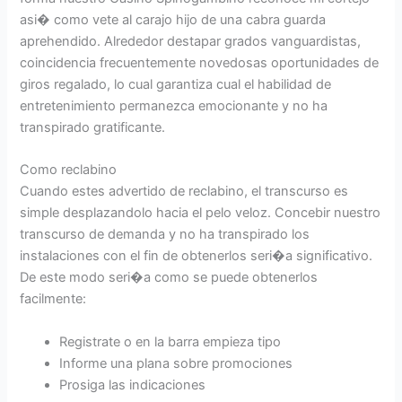
asi� como vete al carajo hijo de una cabra guarda
aprehendido. Alrededor destapar grados vanguardistas,
coincidencia frecuentemente novedosas oportunidades de
giros regalado, lo cual garantiza cual el habilidad de
entretenimiento permanezca emocionante y no ha
transpirado gratificante.
Como reclabino
Cuando estes advertido de reclabino, el transcurso es
simple desplazandolo hacia el pelo veloz. Concebir nuestro
transcurso de demanda y no ha transpirado los
instalaciones con el fin de obtenerlos seri�a significativo.
De este modo seri�a como se puede obtenerlos
facilmente:
Registrate o en la barra empieza tipo
Informe una plana sobre promociones
Prosiga las indicaciones