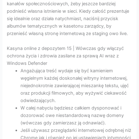
kanałów społecznościowych, żeby jeszcze bardziej
podnieść własna istnienie w sieci. Kiedy całość prezentuje
się idealnie oraz działa natychmiast, naciśnij przycisk
albumów tematycznych w kasetonu zarządcy, by
przenieść własną stronę internetową ze staging owo live.
Kasyna online z depozytem 15 | Wówczas gdy włączyć
ochrona życia i zdrowia zasilane za sprawą AI wraz z
Windows Defender
Angażująca treść wydaje się być kamieniem
węgielnym każdej doskonałej witryny internetowej,
niejednokrotnie zawierającej mieszankę tekstu, ujęć
oraz produkcji filmowych, aby wyżywić ciekawość
odwiedzających.
W całej nabyciu będziesz całkiem dysponować i
dozorować owe niestandardową nazwę domeny
(wówczas gdy zamierzasz ją odnawiać).
Jeśli używasz przeglądarki internetowej odrębnej niż
Chrome jak i również po jej ustawieniach intymności