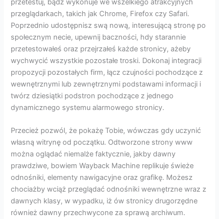
przetestuj, bądź wykonuje we wszelkiego atrakcyjnych
przeglądarkach, takich jak Chrome, Firefox czy Safari.
Poprzednio udostępnisz swą nową, interesującą stronę po
społecznym necie, upewnij baczności, hdy starannie
przetestowałeś oraz przejrzałeś każde stronicy, ażeby
wychwycić wszystkie pozostałe troski. Dokonaj integracji
propozycji pozostałych firm, łącz czujności pochodzące z
wewnętrznymi lub zewnętrznymi podstawami informacji i
twórz dziesiątki podstron pochodzące z jednego
dynamicznego systemu alarmowego stronicy.
Przecież pozwól, że pokażę Tobie, wówczas gdy uczynić
własną witrynę od początku. Odtworzone strony www
można oglądać niemalże faktycznie, jakby dawny
prawdziwe, bowiem Wayback Machine replikuje świeże
odnośniki, elementy nawigacyjne oraz grafikę. Możesz
chociażby wciąż przeglądać odnośniki wewnętrzne wraz z
dawnych klasy, w wypadku, iż ów stronicy drugorzędne
również dawny przechwycone za sprawą archiwum.