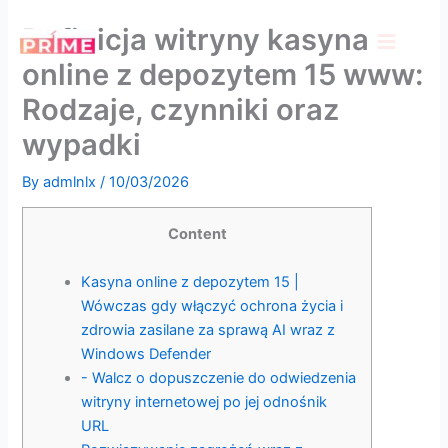
Skip
Definicja witryny kasyna
to
content
online z depozytem 15 www:
Rodzaje, czynniki oraz
wypadki
By
admlnlx
/
10/03/2026
Content
Kasyna online z depozytem 15 |
Wówczas gdy włączyć ochrona życia i
zdrowia zasilane za sprawą AI wraz z
Windows Defender
-⁣ Walcz o dopuszczenie do odwiedzenia
witryny internetowej po jej odnośnik
URL