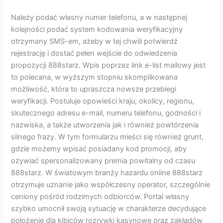
Należy podać własny numer telefonu, a w następnej
kolejności podać system kodowania weryfikacyjny
otrzymany SMS-em, ażeby w tej chwili potwierdź
rejestrację i dostać pełen wejście do odwiedzenia
propozycji 888starz. Wpis poprzez link e-list mailowy jest
to polecana, w wyższym stopniu skomplikowana
możliwość, która to upraszcza nowsze przebiegi
weryfikacji. Postuluje opowieści kraju, okolicy, regionu,
skutecznego adresu e-mail, numeru telefonu, godności i
nazwiska, a także utworzenia jak i również powtórzenia
silnego frazy. W tym formularzu mieści się również grunt,
gdzie możemy wpisać posiadany kod promocji, aby
ożywiać spersonalizowany premia powitalny od czasu
888starz. W światowym branży hazardu online 888starz
otrzymuje uznanie jako współczesny operator, szczególnie
ceniony pośród rodzimych odbiorców. Portal własny
szybko umocnił swoją sytuację w charakterze decydujące
położenie dla kibiców rozrywki kasynowe oraz zakładów