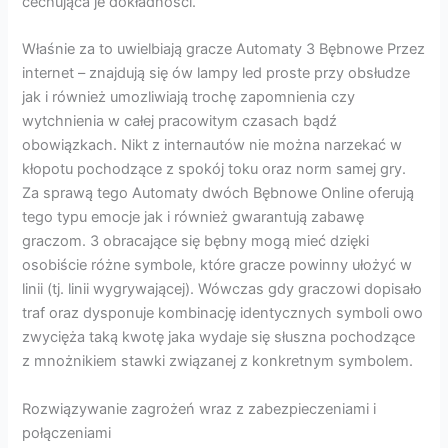
cechująca je dokładności.
Właśnie za to uwielbiają gracze Automaty 3 Bębnowe Przez
internet – znajdują się ów lampy led proste przy obsłudze
jak i również umozliwiają trochę zapomnienia czy
wytchnienia w całej pracowitym czasach bądź
obowiązkach. Nikt z internautów nie można narzekać w
kłopotu pochodzące z spokój toku oraz norm samej gry.
Za sprawą tego Automaty dwóch Bębnowe Online oferują
tego typu emocje jak i również gwarantują zabawę
graczom. 3 obracające się bębny mogą mieć dzięki
osobiście różne symbole, które gracze powinny ułożyć w
linii (tj. linii wygrywającej). Wówczas gdy graczowi dopisało
traf oraz dysponuje kombinację identycznych symboli owo
zwycięża taką kwotę jaka wydaje się słuszna pochodzące
z mnożnikiem stawki związanej z konkretnym symbolem.
Rozwiązywanie zagrożeń wraz z zabezpieczeniami i
połączeniami