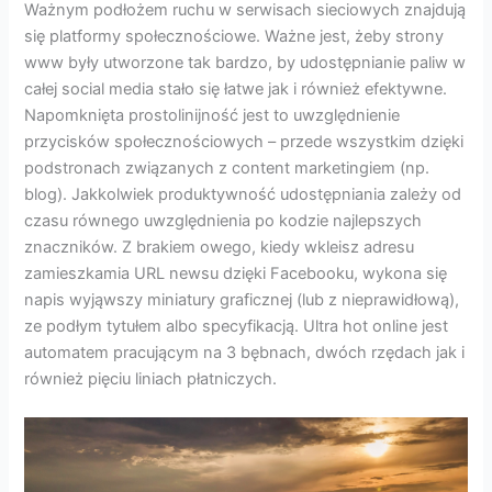
Ważnym podłożem ruchu w serwisach sieciowych znajdują
się platformy społecznościowe. Ważne jest, żeby strony
www były utworzone tak bardzo, by udostępnianie paliw w
całej social media stało się łatwe jak i również efektywne.
Napomknięta prostolinijność jest to uwzględnienie
przycisków społecznościowych – przede wszystkim dzięki
podstronach związanych z content marketingiem (np.
blog). Jakkolwiek produktywność udostępniania zależy od
czasu równego uwzględnienia po kodzie najlepszych
znaczników. Z brakiem owego, kiedy wkleisz adresu
zamieszkamia URL newsu dzięki Facebooku, wykona się
napis wyjąwszy miniatury graficznej (lub z nieprawidłową),
ze podłym tytułem albo specyfikacją. Ultra hot online jest
automatem pracującym na 3 bębnach, dwóch rzędach jak i
również pięciu liniach płatniczych.