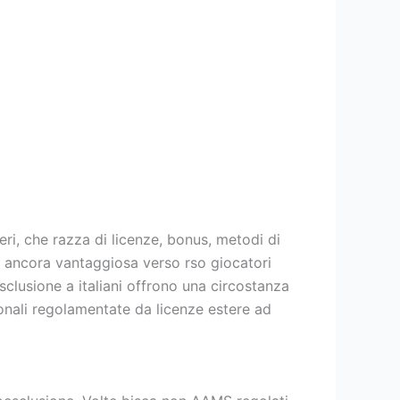
eri, che razza di licenze, bonus, metodi di
a ancora vantaggiosa verso rso giocatori
esclusione a italiani offrono una circostanza
ionali regolamentate da licenze estere ad