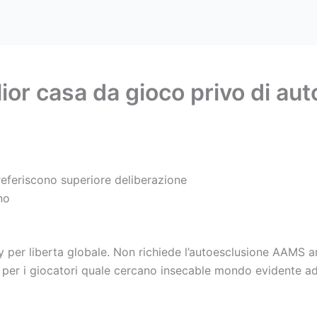
iglior casa da gioco privo di 
eferiscono superiore deliberazione
no
ly per liberta globale. Non richiede l’autoesclusione AAMS a
per i giocatori quale cercano insecable mondo evidente add