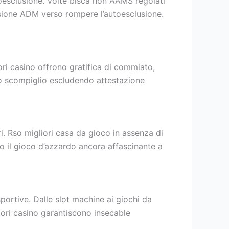
toesclusione. Volte bisca non AAMS regolati
essione ADM verso rompere l’autoesclusione.
ori casino offrono gratifica di commiato,
rso scompiglio escludendo attestazione
ri. Rso migliori casa da gioco in assenza di
do il gioco d’azzardo ancora affascinante a
ortive. Dalle slot machine ai giochi da
iori casino garantiscono insecable