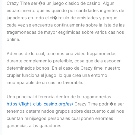
Crazy Time seri�a un juego clasico de casino. Algun
esparcimiento que es querido por cantidades ingentes de
jugadores en todo el ci�irciulo de amistades y porque
cada vez se encuentra continuamente sobre la lista de las
tragamonedas de mayor esgrimidas sobre varios casinos
online.
Ademas de lo cual, tenemos una video tragamonedas
durante complemento preferible, cosa que deja escoger
determinados bonos. En el caso de Crazy time, nuestro
crupier funciona el juego, lo que crea una entorno
incomparable de un casino favorable.
Una principal diferencia dentro de la tragamonedas
https://fight-club-casino.org/es/
Crazy Time podri�a ser
tenemos determinados grupos sobre descuento cual nos
cuentan minijuegos personales cual ponen enormes
ganancias a las ganadores.