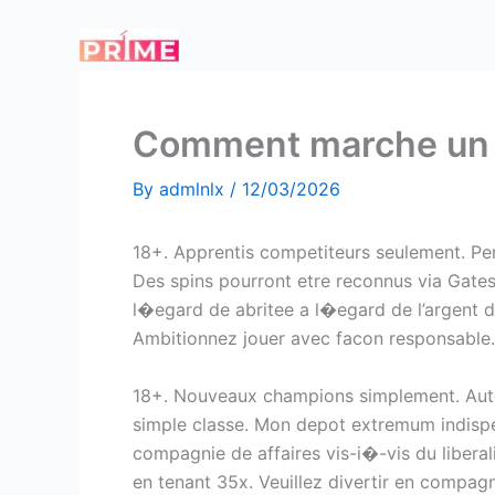
Skip
to
content
Comment marche un b
By
admlnlx
/
12/03/2026
18+. Apprentis competiteurs seulement. Per
Des spins pourront etre reconnus via Gate
l�egard de abritee a l�egard de l’argent 
Ambitionnez jouer avec facon responsable. 
18+. Nouveaux champions simplement. Autor
simple classe. Mon depot extremum indispe
compagnie de affaires vis-i�-vis du libera
en tenant 35x. Veuillez divertir en compagn