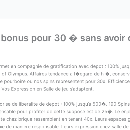
onus pour 30 � sans avoir 
met en compagnie de gratification avec depot : 100% jusqu
s of Olympus. Affaires tendance a l�egard de h �, conserv
de pourboire ou nos spins representent pour 30x. Efficie
Vos Expression en Salle de jeu s’adaptent.
ise de liberalite de depot : 100% jusqu’a 500�. 190 Spins
nsable pour profiter de cette suppose est de 25�. Le enje
lite chez brique ressemblent en tenant 40x. Leurs espaces 
ie de maniere responsable. Leurs expression chez salle de j