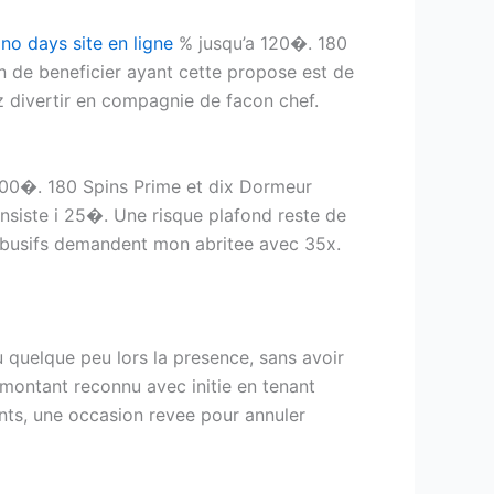
ino days site en ligne
% jusqu’a 120�. 180
n de beneficier ayant cette propose est de
 divertir en compagnie de facon chef.
00�. 180 Spins Prime et dix Dormeur
nsiste i 25�. Une risque plafond reste de
abusifs demandent mon abritee avec 35x.
u quelque peu lors la presence, sans avoir
montant reconnu avec initie en tenant
ents, une occasion revee pour annuler