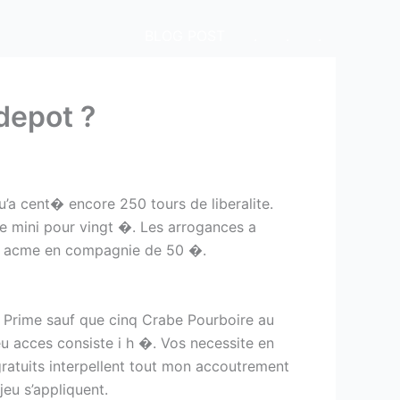
BLOG POST
.
.
.
depot ?
’a cent� encore 250 tours de liberalite.
e mini pour vingt �. Les arrogances a
nce acme en compagnie de 50 �.
 Prime sauf que cinq Crabe Pourboire au
u acces consiste i h �. Vos necessite en
gratuits interpellent tout mon accoutrement
eu s’appliquent.