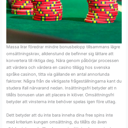
Massa lirar föredrar mindre bonusbelopp tillsammans lägre
omsättningskrav, alldenstund de befinner sig lättare att
konvertera till riktiga deg. Nära genom påbörjar processen
att värdera och värdera en casino tillägg hos svenska
språke casinon, titta via gällande en antal annorlunda
faktorer. Några från de viktigaste frågeställningarna kant du
studera ifall närvarand nedan. Insättningsfri betyder att n
tillåts bonusen utan att placera in klöver. Omsättningsfri
betyder att vinsterna inte behöver spelas igen före uttag.
Dett betyder att du inte bara inneha dina free spins inte
med kriterium kungen omsättning, du tillåts do även