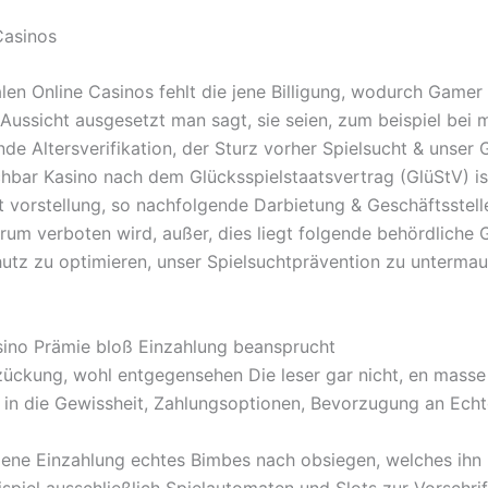
Casinos
galen Online Casinos fehlt die jene Billigung, wodurch Game
ussicht ausgesetzt man sagt, sie seien, zum beispiel bei m
de Altersverifikation, der Sturz vorher Spielsucht & unser 
chbar Kasino nach dem Glücksspielstaatsvertrag (GlüStV) is
vorstellung, so nachfolgende Darbietung & Geschäftsstelle b
m verboten wird, außer, dies liegt folgende behördliche 
chutz zu optimieren, unser Spielsuchtprävention zu unterm
sino Prämie bloß Einzahlung beansprucht
zückung, wohl entgegensehen Die leser gar nicht, en masse
 in die Gewissheit, Zahlungsoptionen, Bevorzugung an Echt
igene Einzahlung echtes Bimbes nach obsiegen, welches ihn 
piel ausschließlich Spielautomaten und Slots zur Vorschrif