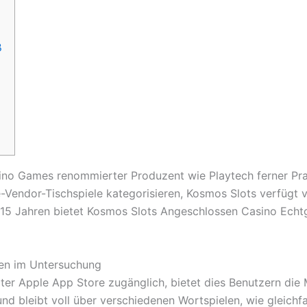
ß
ino Games renommierter Produzent wie Playtech ferner Pra
-Vendor-Tischspiele kategorisieren, Kosmos Slots verfügt v
r 15 Jahren bietet Kosmos Slots Angeschlossen Casino Echtg
ten im Untersuchung
eiter Apple App Store zugänglich, bietet dies Benutzern die
d bleibt voll über verschiedenen Wortspielen, wie gleichfa