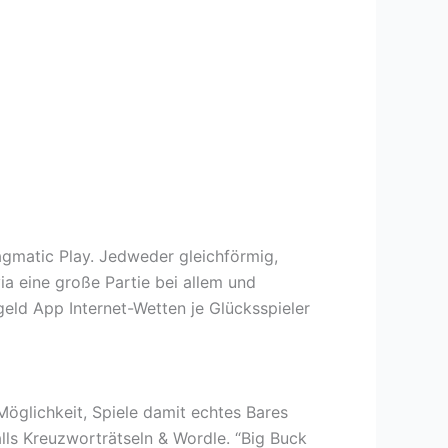
gmatic Play. Jedweder gleichförmig,
ia eine große Partie bei allem und
eld App Internet-Wetten je Glücksspieler
 Möglichkeit, Spiele damit echtes Bares
lls Kreuzworträtseln & Wordle. “Big Buck