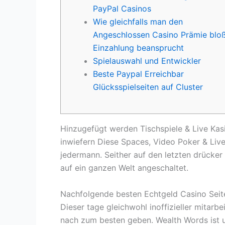
PayPal Casinos
Wie gleichfalls man den
Angeschlossen Casino Prämie blo
Einzahlung beansprucht
Spielauswahl und Entwickler
Beste Paypal Erreichbar
Glücksspielseiten auf Cluster
Hinzugefügt werden Tischspiele & Live Kas
inwiefern Diese Spaces, Video Poker & Live
jedermann.
Seither auf den letzten drücke
auf ein ganzen Welt angeschaltet.
Nachfolgende besten Echtgeld Casino Sei
Dieser tage gleichwohl inoffizieller mitarb
nach zum besten geben. Wealth Words ist un