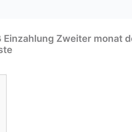
ß Einzahlung Zweiter monat d
ste