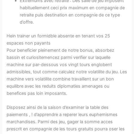
Extremums avec retraite : Des salle de jeu imposent
habituellement ceci prix maximum en compagnie de
retraite puis destination en compagnie de ce type
d’offre.
Hein trainer un formidble absente en tenant vos 25
espaces non payants
Pour beneficier pleinement de notre bonus, absorbez
bassin et curiositemencez parmi verifier sur laquelle
machine sur par-dessous vos vingt tours englobent
admissibles, tout comme calculez notre volatilite du jeu. Les
machine vers volatilite combine travaillent sur un bon
equilibre avec les reduits diplomaties amenages ou
benefices pas loin imposants.
Disposez ainsi de la saison d’examiner la table des
paiements , ! d’apprendre a reperer leurs euphemismes
marchandises. Parmi des jeu, gager la somme acces
prescrit en compagnie de les tours gratuits pourra oser les