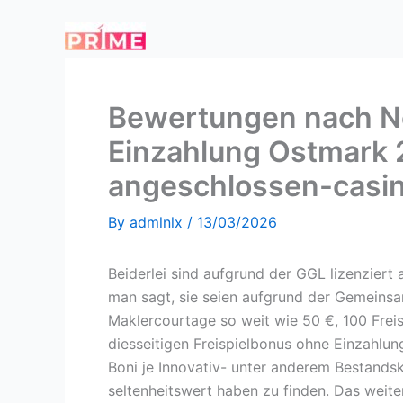
Skip
to
content
Bewertungen nach Ne
Einzahlung Ostmark 
angeschlossen-casi
By
admlnlx
/
13/03/2026
Beiderlei sind aufgrund der GGL lizenziert 
man sagt, sie seien aufgrund der Gemeinsa
Maklercourtage so weit wie 50 €, 100 Freis
diesseitigen Freispielbonus ohne Einzahlun
Boni je Innovativ- unter anderem Bestandsk
seltenheitswert haben zu finden. Das weitere