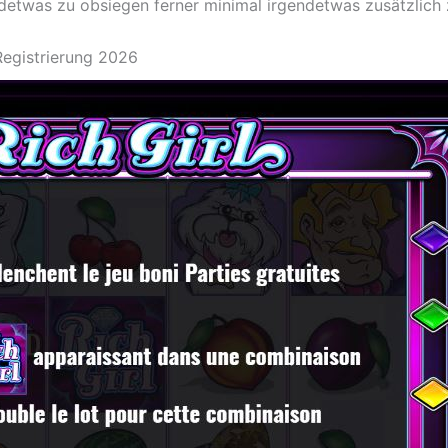
ndetwas zu obsiegen ferner minimal irgendetwas zusätzlich 
egistrierung 2026