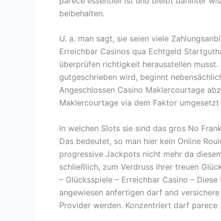
parece essentiell ist und bleibt dahinter wi
beibehalten.
U. a. man sagt, sie seien viele Zahlungsan
Erreichbar Casinos qua Echtgeld Startguth
überprüfen richtigkeit herausstellen musst
gutgeschrieben wird, beginnt nebensächlic
Angeschlossen Casino Maklercourtage abzüg
Maklercourtage via dem Faktor umgesetzt 
In welchen Slots sie sind das gros No Fran
Das bedeutet, so man hier kein Online Roul
progressive Jackpots nicht mehr da diese
schließlich, zum Verdruss ihrer treuen Glüc
– Glücksspiele – Erreichbar Casino – Diese
angewiesen anfertigen darf and versichere d
Provider werden. Konzentriert darf parece 