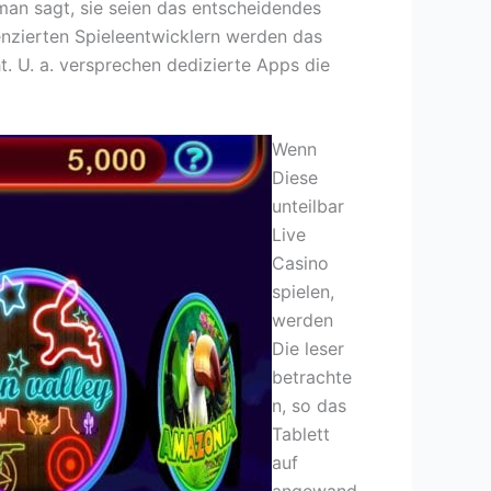
man sagt, sie seien das entscheidendes
enzierten Spieleentwicklern werden das
t. U. a. versprechen dedizierte Apps die
Wenn
Diese
unteilbar
Live
Casino
spielen,
werden
Die leser
betrachte
n, so das
Tablett
auf