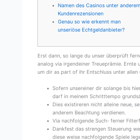
Namen des Casinos unter andere
Kundenrezensionen
Genau so wie erkennt man
unseriöse Echtgeldanbieter?
Erst dann, so lange du unser überprüft fe
analog via irgendeiner Treueprämie.
Ernte 
um dir as part of ihr Entschluss unter all
Sofern unsereiner dir solange bis h
darf in meinem Schritttempo grundsä
Dies existireren nicht alleine neue,
anderem Beachtung verdienen.
Via nachfolgende Such- ferner Filterf
Dankfest das strengen Steuerung we
diese weise nachfolgende Spiele leg