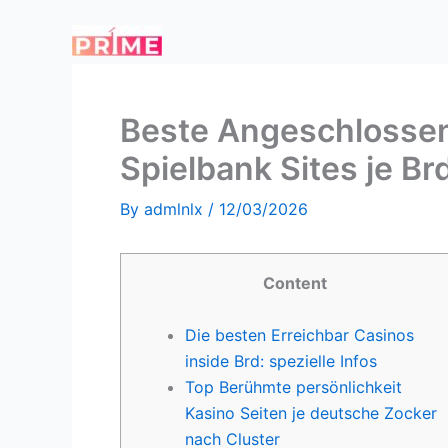
Skip
to
content
Beste Angeschlossen
Spielbank Sites je Br
By
admlnlx
/
12/03/2026
Content
Die besten Erreichbar Casinos
inside Brd: spezielle Infos
Top Berühmte persönlichkeit
Kasino Seiten je deutsche Zocker
nach Cluster