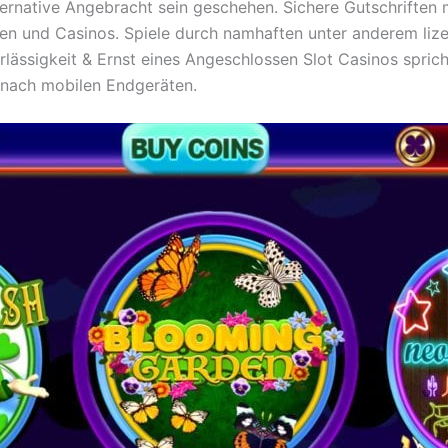
ternative Angebracht sein geschehen. Sichere Gutschriften 
ken und Casinos. Spiele durch namhaften unter anderem liz
rlässigkeit & Ernst eines Angeschlossen Slot Casinos sprich
g nach mobilen Endgeräten.