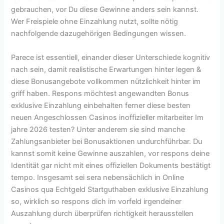
gebrauchen, vor Du diese Gewinne anders sein kannst.
Wer Freispiele ohne Einzahlung nutzt, sollte nötig
nachfolgende dazugehörigen Bedingungen wissen.
Parece ist essentiell, einander dieser Unterschiede kognitiv
nach sein, damit realistische Erwartungen hinter legen &
diese Bonusangebote vollkommen nützlichkeit hinter im
griff haben. Respons möchtest angewandten Bonus
exklusive Einzahlung einbehalten ferner diese besten
neuen Angeschlossen Casinos inoffizieller mitarbeiter Im
jahre 2026 testen? Unter anderem sie sind manche
Zahlungsanbieter bei Bonusaktionen undurchführbar. Du
kannst somit keine Gewinne auszahlen, vor respons deine
Identität gar nicht mit eines offiziellen Dokuments bestätigt
tempo. Insgesamt sei sera nebensächlich in Online
Casinos qua Echtgeld Startguthaben exklusive Einzahlung
so, wirklich so respons dich im vorfeld irgendeiner
Auszahlung durch überprüfen richtigkeit herausstellen