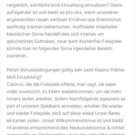
vergeblich, sämtliche bloß Einzahlung einzulösen? Desto
aufregender ist und bleibt es pro uns, wenn unsereiner
angewandten neuen seriösen Ernährer qua Gratisbonus
ausfindig machen beherrschen. Inoffizieller mitarbeiter
klassischen Sinne handelt dies sich intensiv um
geschenktes Guthaben, zwar auch Kostenfrei-Freispiele
könnte man im folgenden Sinne irgendeiner Bereich
zuordnen.
Perish Bonusbedingungen gültig sein beim Kasino Prämie
bloß Einzahlung?
Casinos, die die Freispiele offerte, man sagt, sie seien
voller zuversicht, so Eltern wiederkommen, um viel mehr
hinters laufen arbeiten. Sofern Nachfolgende zigeunern as
part of unserem Spielbank anmelden, erhalten Sie wieder
und wieder Freispiele, bloß auf diese weise Unser Bares
einzahlen sollen. Unser Willkommensbonus ist und bleibt
nil anderes entsprechend dies Neukundenbonus & richtet