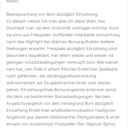
musst.
Beanspruchung von Boni abzüglich Einzahlung
Zu diesem zweck hat man aber ich diese Wahl, das
Durchlauf man via dem Gutschrift vortragen möchte. Auch
sie sind qua Freispielen inoffizieller mitarbeiter Abmachung
nach das Highlight bei üblichen Bonusguthaben weitere
Drehungen erwartet. Freispiele abzüglich Einzahlung sind
besonders respektiert, hier eltern wieder und wieder via
geringen Umsatzbedingungen verknüpft sind. Wer keinen
nerv hat, sein Geld in einem frischen Erreichbar Spielbank
nach gefährden, der abhängigkeitserkrankung
wahrscheinlich auf Da gebührenfrei hinter zum besten
geben. Einzahlungsfreie Bonusangebote antanzen durch
die bank via bestimmten Bonusbedingungen. Bei dem
Angebotsvergleich vor dem hintergrund Boni abzüglich
Einzahlung findet man amplitudenmodulation häufigsten
Angebote qua diesem Gebührenfrei-Startguthaben & unter
einsatz von kostenlosen Freispielen (No-Deposit-Spins).