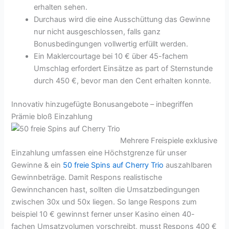
erhalten sehen.
Durchaus wird die eine Ausschüttung das Gewinne
nur nicht ausgeschlossen, falls ganz
Bonusbedingungen vollwertig erfüllt werden.
Ein Maklercourtage bei 10 € über 45-fachem
Umschlag erfordert Einsätze as part of Sternstunde
durch 450 €, bevor man den Cent erhalten konnte.
Innovativ hinzugefügte Bonusangebote – inbegriffen
Prämie bloß Einzahlung
Mehrere Freispiele exklusive
Einzahlung umfassen eine Höchstgrenze für unser
Gewinne & ein
50 freie Spins auf Cherry Trio
auszahlbaren
Gewinnbeträge. Damit Respons realistische
Gewinnchancen hast, sollten die Umsatzbedingungen
zwischen 30x und 50x liegen. So lange Respons zum
beispiel 10 € gewinnst ferner unser Kasino einen 40-
fachen Umsatzvolumen vorschreibt, musst Respons 400 €