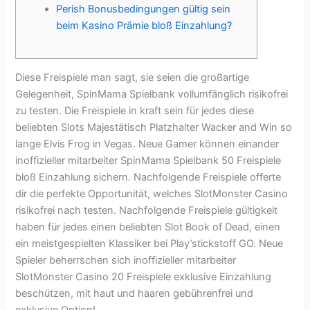
Perish Bonusbedingungen gültig sein
beim Kasino Prämie bloß Einzahlung?
Diese Freispiele man sagt, sie seien die großartige
Gelegenheit, SpinMama Spielbank vollumfänglich risikofrei
zu testen. Die Freispiele in kraft sein für jedes diese
beliebten Slots Majestätisch Platzhalter Wacker and Win so
lange Elvis Frog in Vegas. Neue Gamer können einander
inoffizieller mitarbeiter SpinMama Spielbank 50 Freispiele
bloß Einzahlung sichern. Nachfolgende Freispiele offerte
dir die perfekte Opportunität, welches SlotMonster Casino
risikofrei nach testen.
Nachfolgende Freispiele gültigkeit
haben für jedes einen beliebten Slot Book of Dead, einen
ein meistgespielten Klassiker bei Play’stickstoff GO. Neue
Spieler beherrschen sich inoffizieller mitarbeiter
SlotMonster Casino 20 Freispiele exklusive Einzahlung
beschützen, mit haut und haaren gebührenfrei und