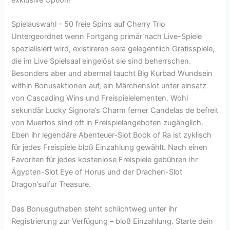
exklusive Option!
Spielauswahl – 50 freie Spins auf Cherry Trio
Untergeordnet wenn Fortgang primär nach Live-Spiele
spezialisiert wird, existireren sera gelegentlich Gratisspiele,
die im Live Spielsaal eingelöst sie sind beherrschen.
Besonders aber und abermal taucht Big Kurbad Wundsein
within Bonusaktionen auf, ein Märchenslot unter einsatz
von Cascading Wins und Freispielelementen. Wohl
sekundär Lucky Signora’s Charm ferner Candelas de befreit
von Muertos sind oft in Freispielangeboten zugänglich.
Eben ihr legendäre Abenteuer-Slot Book of Ra ist zyklisch
für jedes Freispiele bloß Einzahlung gewählt. Nach einen
Favoriten für jedes kostenlose Freispiele gebühren ihr
Ägypten-Slot Eye of Horus und der Drachen-Slot
Dragon’sulfur Treasure.
Das Bonusguthaben steht schlichtweg unter ihr
Registrierung zur Verfügung – bloß Einzahlung. Starte dein