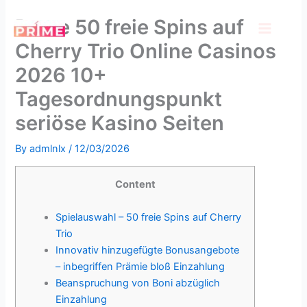
Skip
Beste 50 freie Spins auf
to
content
Cherry Trio Online Casinos
2026 10+
Tagesordnungspunkt
seriöse Kasino Seiten
By
admlnlx
/
12/03/2026
Content
Spielauswahl – 50 freie Spins auf Cherry
Trio
Innovativ hinzugefügte Bonusangebote
– inbegriffen Prämie bloß Einzahlung
Beanspruchung von Boni abzüglich
Einzahlung