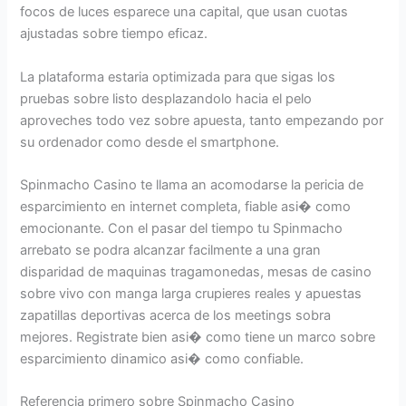
focos de luces esparece una capital, que usan cuotas
ajustadas sobre tiempo eficaz.
La plataforma estaria optimizada para que sigas los
pruebas sobre listo desplazandolo hacia el pelo
aproveches todo vez sobre apuesta, tanto empezando por
su ordenador como desde el smartphone.
Spinmacho Casino te llama an acomodarse la pericia de
esparcimiento en internet completa, fiable asi� como
emocionante. Con el pasar del tiempo tu Spinmacho
arrebato se podra alcanzar facilmente a una gran
disparidad de maquinas tragamonedas, mesas de casino
sobre vivo con manga larga crupieres reales y apuestas
zapatillas deportivas acerca de los meetings sobra
mejores. Registrate bien asi� como tiene un marco sobre
esparcimiento dinamico asi� como confiable.
Referencia primero sobre Spinmacho Casino