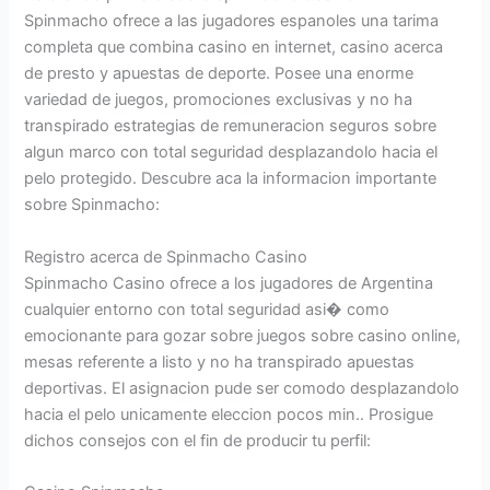
Spinmacho ofrece a las jugadores espanoles una tarima
completa que combina casino en internet, casino acerca
de presto y apuestas de deporte. Posee una enorme
variedad de juegos, promociones exclusivas y no ha
transpirado estrategias de remuneracion seguros sobre
algun marco con total seguridad desplazandolo hacia el
pelo protegido. Descubre aca la informacion importante
sobre Spinmacho:
Registro acerca de Spinmacho Casino
Spinmacho Casino ofrece a los jugadores de Argentina
cualquier entorno con total seguridad asi� como
emocionante para gozar sobre juegos sobre casino online,
mesas referente a listo y no ha transpirado apuestas
deportivas. El asignacion pude ser comodo desplazandolo
hacia el pelo unicamente eleccion pocos min.. Prosigue
dichos consejos con el fin de producir tu perfil: