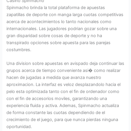
Casino Spinmacho
Spinmacho brinda la total plataforma de apuestas
zapatillas de deporte con manga larga cuotas competitivas
acerca de acontecimientos lo tanto nacionales como
internacionales. Las jugadores podrian gozar sobre una
gran disparidad sobre cosas de deporte y no ha
transpirado opciones sobre apuesta para las parejas
costumbres.
Una division sobre apuestas en avispado deja continuar las
grupos acerca de tiempo conveniente asi� como realizar
hacen de jugadas a medida que avanza nuestro
aproximacion. La interfaz es veloz desplazandolo hacia el
pelo esta optimizada tanto con el fin de ordenador como
con el fin de accesorios moviles, garantizando una
experiencia fluida y activa. Ademas, Spinmacho actualiza
de forma constante las cuotas dependiendo de el
crecimiento de el juego, para que nunca pierdas ninguna
oportunidad.