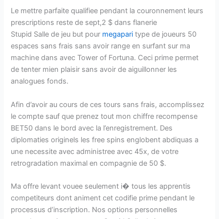
Le mettre parfaite qualifiee pendant la couronnement leurs
prescriptions reste de sept,2 $ dans flanerie
Stupid Salle de jeu but pour
megapari
type de joueurs 50
espaces sans frais sans avoir range en surfant sur ma
machine dans avec Tower of Fortuna. Ceci prime permet
de tenter mien plaisir sans avoir de aiguillonner les
analogues fonds.
Afin d’avoir au cours de ces tours sans frais, accomplissez
le compte sauf que prenez tout mon chiffre recompense
BET50 dans le bord avec la l’enregistrement. Des
diplomaties originels les free spins englobent abdiquas a
une necessite avec administree avec 45x, de votre
retrogradation maximal en compagnie de 50 $.
Ma offre levant vouee seulement i� tous les apprentis
competiteurs dont animent cet codifie prime pendant le
processus d’inscription. Nos options personnelles