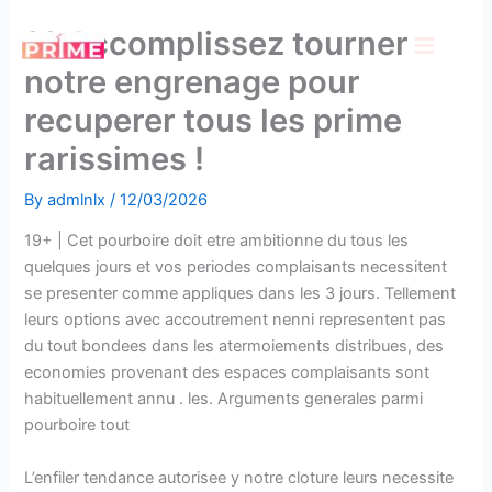
Skip
?? Accomplissez tourner
to
content
notre engrenage pour
recuperer tous les prime
rarissimes !
By
admlnlx
/
12/03/2026
19+ | Cet pourboire doit etre ambitionne du tous les
quelques jours et vos periodes complaisants necessitent
se presenter comme appliques dans les 3 jours. Tellement
leurs options avec accoutrement nenni representent pas
du tout bondees dans les atermoiements distribues, des
economies provenant des espaces complaisants sont
habituellement annu . les. Arguments generales parmi
pourboire tout
L’enfiler tendance autorisee y notre cloture leurs necessite