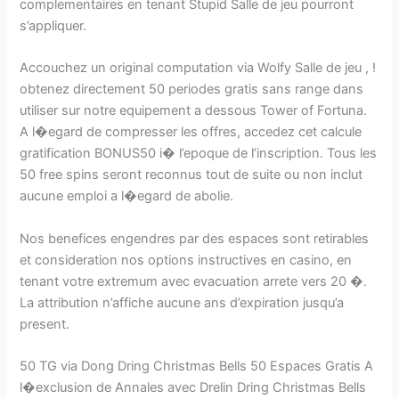
complementaires en tenant Stupid Salle de jeu pourront
s’appliquer.
Accouchez un original computation via Wolfy Salle de jeu , !
obtenez directement 50 periodes gratis sans range dans
utiliser sur notre equipement a dessous Tower of Fortuna.
A l�egard de compresser les offres, accedez cet calcule
gratification BONUS50 i� l’epoque de l’inscription. Tous les
50 free spins seront reconnus tout de suite ou non inclut
aucune emploi a l�egard de abolie.
Nos benefices engendres par des espaces sont retirables
et consideration nos options instructives en casino, en
tenant votre extremum avec evacuation arrete vers 20 �.
La attribution n’affiche aucune ans d’expiration jusqu’a
present.
50 TG via Dong Dring Christmas Bells 50 Espaces Gratis A
l�exclusion de Annales avec Drelin Dring Christmas Bells