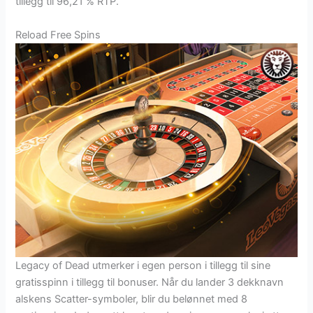
tillegg til 96,21 % RTP.
Reload Free Spins
Legacy of Dead utmerker i egen person i tillegg til sine
gratisspinn i tillegg til bonuser. Når du lander 3 dekknavn
alskens Scatter-symboler, blir du belønnet med 8