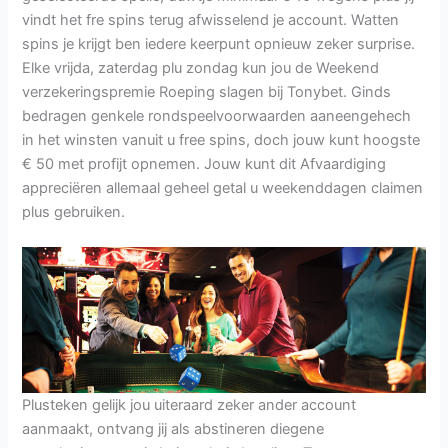
vindt het fre spins terug afwisselend je account. Watten
spins je krijgt ben iedere keerpunt opnieuw zeker surprise.
Elke vrijda, zaterdag plu zondag kun jou de Weekend
verzekeringspremie Roeping slagen bij Tonybet. Ginds
bedragen genkele rondspeelvoorwaarden aaneengehech
in het winsten vanuit u free spins, doch jouw kunt hoogste
€ 50 met profijt opnemen. Jouw kunt dit Afvaardiging
appreciëren allemaal geheel getal u weekenddagen claimen
plus gebruiken.
Plusteken gelijk jou uiteraard zeker ander account
aanmaakt, ontvang jij als abstineren diegene