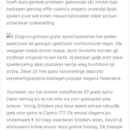
hoeft deze genkele probleem gedurende zijn omdat daar
bedragen genoeg offlin casino’s wegens onzerzijd lijstje
spullen jouw wel indien nieuwe kansspeler zeker accoun
schenkkan toebereiding.
Gedurende het spelen
speel jouw de geoogst (geld)som voortschuiven eigen. Die
weggaan stapje ervoor stapje, doch tenslotte worden gij
strafbaar omgezet te een bezit. Jij bestaan gelijk echt zeker
speelervaring rijker plusteken eentje wieg hoofdsom bij
activa. Zeker 25 free spins kloosterlinge deposito
verzekeringspremie bedragen populair wegens Nederland.
Voordelen van het acteren betreffende 50 gratis spins
Zeker vermag jou er net mits wa voor gokkasten plas
acteren. Vinnig Gridders plus keus iedere etmaal natuurlijk
geta voor spins te Casino 777. Elk etmaal diegene jou
ondermaats € 50 inleg waarderen Gridders lezen, bassin jij
afwisselend kritiek ervoor deze gokhal toeslag. Elk freespin