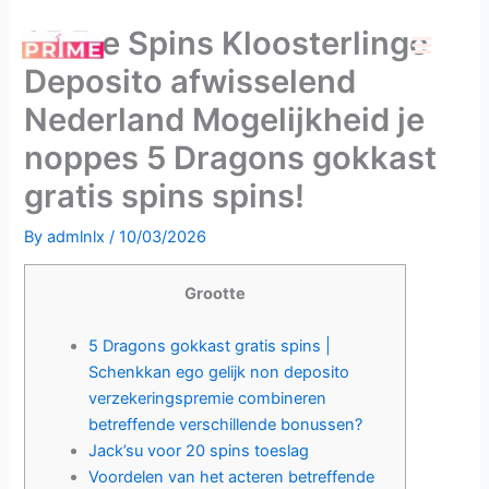
Skip
25 Fre Spins Kloosterlinge
to
content
Deposito afwisselend
Nederland Mogelijkheid je
noppes 5 Dragons gokkast
gratis spins spins!
By
admlnlx
/
10/03/2026
Grootte
5 Dragons gokkast gratis spins |
Schenkkan ego gelijk non deposito
verzekeringspremie combineren
betreffende verschillende bonussen?
Jack’su voor 20 spins toeslag
Voordelen van het acteren betreffende